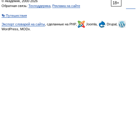
© Академик, 2000-2026
18+
Обратная связь:
Техподдержка
,
Реклама на сайте
👣 Путешествия
Экспорт словарей на сайты
, сделанные на PHP,
Joomla,
Drupal,
WordPress, MODx.