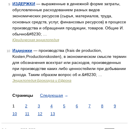
ИЗДЕРЖКИ
— выраженные в денежной форме затраты,
9
обусловленные расходованием разных видов
экономических ресурсов (сырья, материалов, труда,
основных средств, услуг, финансовых ресурсов) в процессе
производства и обращения продукции, товаров. Общие И.
обычно&#8230; …
Юридическая энциклопедия
Издержки
— производства (frais de production,
10
Kosten,Productionskosten), в экономическом смысле термин
для обозначения всехтрат или расходов, произведенных
при производстве каких либо ценностейили при добывании
дохода. Таким образом вопрос об и.&#8230; …
Энциклопедия Брокгауза и Ефрона
Страницы
Следующая
→
1
2
3
4
5
6
7
8
9
10
11
12
13