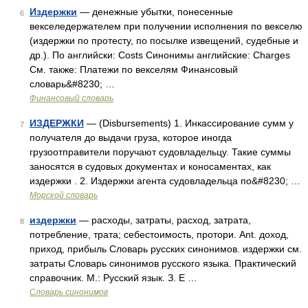
Издержки
— денежные убытки, понесенные
6
векселедержателем при получении исполнения по векселю
(издержки по протесту, по посылке извещений, судебные и
др.). По английски: Costs Синонимы английские: Charges
См. также: Платежи по векселям Финансовый
словарь&#8230; …
Финансовый словарь
ИЗДЕРЖКИ
— (Disbursements) 1. Инкассирование сумм у
7
получателя до выдачи груза, которое иногда
грузоотправители поручают судовладельцу. Такие суммы
заносятся в судовых документах и коносаментах, как
издержки . 2. Издержки агента судовладельца по&#8230; …
Морской словарь
издержки
— расходы, затраты, расход, затрата,
8
потребление, трата; себестоимость, протори. Ant. доход,
приход, прибыль Словарь русских синонимов. издержки см.
затраты Словарь синонимов русского языка. Практический
справочник. М.: Русский язык. З. Е …
Словарь синонимов