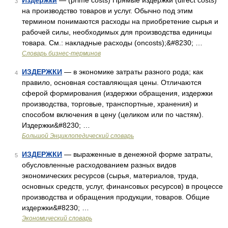
Издержки
— (prime costs) Прямые издержки (direct costs)
3
на производство товаров и услуг. Обычно под этим
термином понимаются расходы на приобретение сырья и
рабочей силы, необходимых для производства единицы
товара. См.: накладные расходы (oncosts);&#8230; …
Словарь бизнес-терминов
ИЗДЕРЖКИ
— в экономике затраты разного рода; как
4
правило, основная составляющая цены. Отличаются
сферой формирования (издержки обращения, издержки
производства, торговые, транспортные, хранения) и
способом включения в цену (целиком или по частям).
Издержки&#8230; …
Большой Энциклопедический словарь
ИЗДЕРЖКИ
— выраженные в денежной форме затраты,
5
обусловленные расходованием разных видов
экономических ресурсов (сырья, материалов, труда,
основных средств, услуг, финансовых ресурсов) в процессе
производства и обращения продукции, товаров. Общие
издержки&#8230; …
Экономический словарь